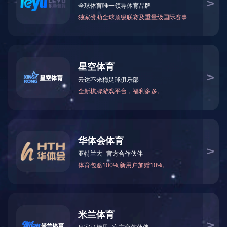
协会章程
往，促进消防学科发
(二)贯彻消防法律
业务范围
(三)承接行政部门
(四)接受委托承担
组织机构
制，促进会员诚信经
(五)兴办与消防有
联系我们
(六)编辑出版消防
(七)反映会员诉
(八)开展华体会网