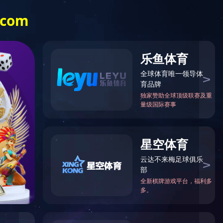
产品
团体标准
会员天地
消防培训