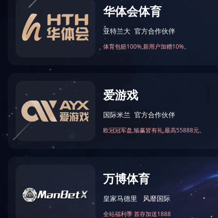
立项公示
附件：团体
报批公示
征求意见
发布公告
废止公告
意见箱