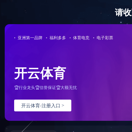
网站首页
华体会网页版
新闻资讯
通
页面登录
- 关于
团体标准
附件：团体
新闻动态
- 关于