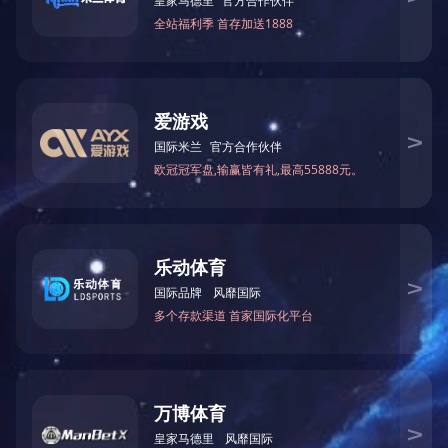
下一条:
华体会网页版页面登录在奉节、巫溪开展爱心
网站首页
|
华体会网页版页面登录
|
消防