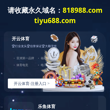
网站首页
华体会网页版
新闻资讯
通知通告
页面登录
“八项规定 改变中国”——协会党支部举
时间：2025-5-22 
为深入贯彻中央八项规定精神学习教育，进一步加强协会作风