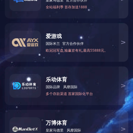
- 关于邀请参加中国西部国际应急和救援博览会的函
- 华体会网页版页面登录关于批准重庆科建防火材料
<<
1
2
网站首页
|
华体会网页版页面登录
|
消防
联系电话：023-63427308 联系地址