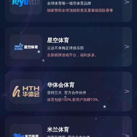
- 关于收缴2023年度会费、催缴2022年度会费的通知
- 关于转发“中共重庆市住房和城乡建设行业社会组织
- 关于转发中共中央《关于认真学习宣传贯彻党的二
- 关于邀请参观“2022重庆国际消防安全及应急装备博
- 华体会网页版页面登录关于批准重庆源中市政工程