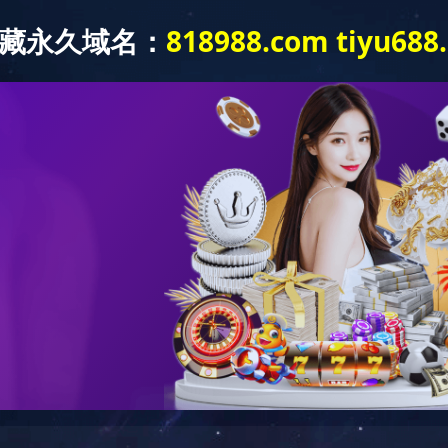
知通告
法律法规
消防科普
消防文化
消防
关于举办2025年7月份初、中级消防设施
时间：2025-6-24 来源：本站