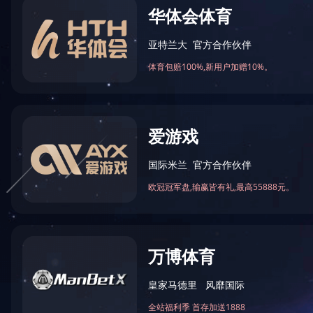
通知公告
上一条:
网上报名
下一条:
模拟考试
在线学习
证书查询
个人信息查询